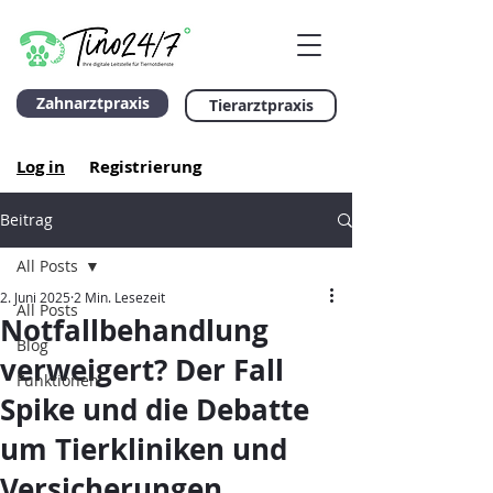
Zahnarztpraxis
Tierarztpraxis
Log in
Registrierung
Beitrag
All Posts
2. Juni 2025
2 Min. Lesezeit
All Posts
Notfallbehandlung
Blog
verweigert? Der Fall
Funktionen
Spike und die Debatte
um Tierkliniken und
Versicherungen