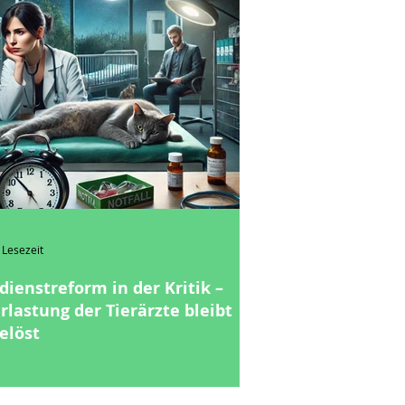
 Lesezeit
dienstreform in der Kritik –
rlastung der Tierärzte bleibt
elöst