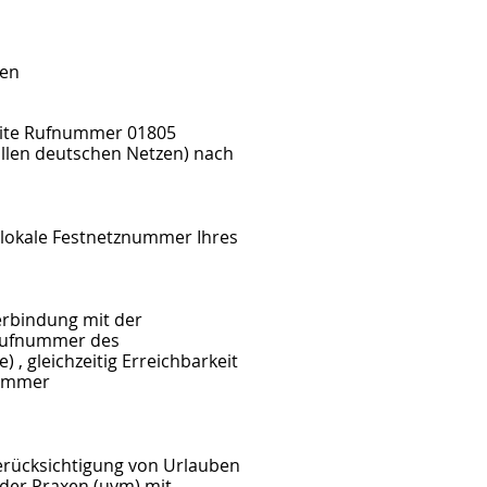
ten
eite Rufnummer 01805
allen deutschen Netzen) nach
 lokale Festnetznummer Ihres
erbindung mit der
 Rufnummer des
 , gleichzeitig Erreichbarkeit
nummer
erücksichtigung von Urlauben
 der Praxen (uvm) mit