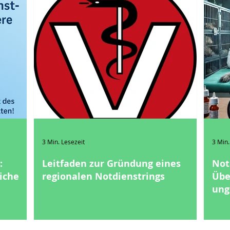
3 Min. Lesezeit
3 Min.
:
Leitfaden zur Gründung eines
Not
liche
regionalen Notdienstrings
Übe
ung