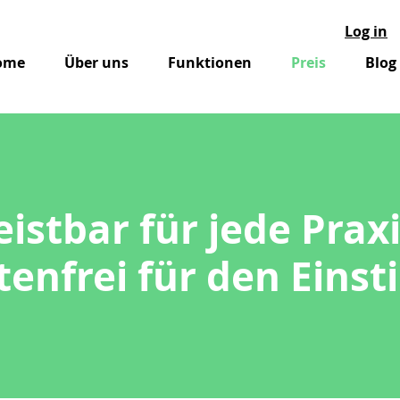
Log in
ome
Über uns
Funktionen
Preis
Blog
eistbar für jede Praxi
tenfrei für den Einst