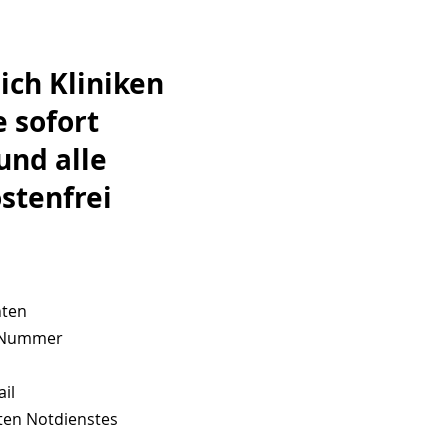
ich Kliniken
 sofort
nd alle
stenfrei
hten
le Nummer
il
sten Notdienstes