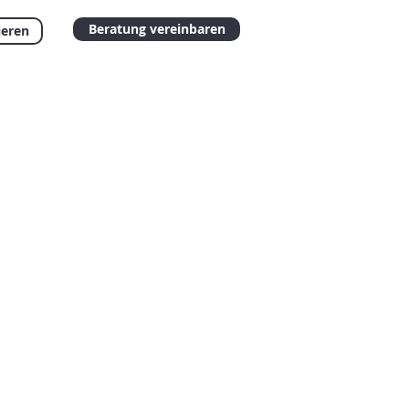
Beratung vereinbaren
ieren
en Zielen: Balance zwischen
 die teilnehmenden Praxen.
 Rufnummern
….)