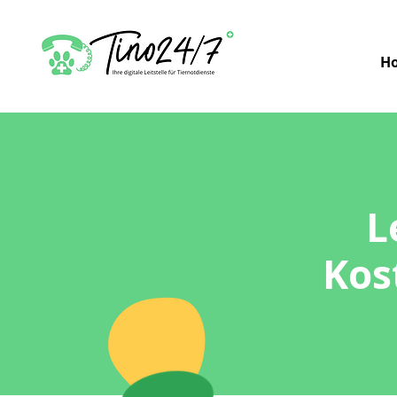
H
L
Kos