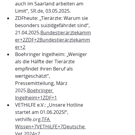
auch im Saarland arbeiten am 
Limit“, 
SR.de
, 03.05.2025.
ZDFheute: „Tierärzte: Warum sie 
besonders suizidgefährdet sind“, 
21.04.2025.
Bundestierärztekamm
er+2ZDF+2Bundestierärztekamm
er+2
Boehringer Ingelheim: „Weniger 
als die Hälfte der Tierärzte 
empfindet ihren Beruf als 
wertgeschätzt“, 
Pressemitteilung, März 
2025.
Boehringer
Ingelheim+1ZDF+1
VETHiLFE e.V.: „Unsere Hotline 
startet am 01.06.2025!“, 
vethilfe.org
.
TFA 
Wissen+7VETHiLFE+7Deutsche 
Vet 2024+7