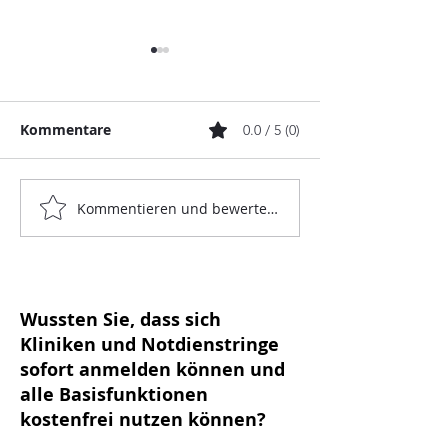
Kommentare
0.0 / 5 (0)
Kommentieren und bewerten...
Notdienst am Limit:
Konkurrenz au
Zwischen neuer GOT,
Warum der
Freizeit und dem
Veterinärtour
Versorgungsauftrag
eine Chance fü
organisierte
Wussten Sie, dass sich
Notdienste ist
Kliniken und Notdienstringe
sofort anmelden können und
alle Basisfunktionen
kostenfrei nutzen können?