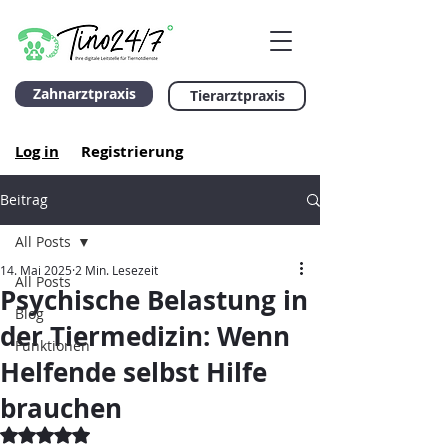
Zahnarztpraxis
Tierarztpraxis
Log in
Registrierung
Beitrag
All Posts
14. Mai 2025
2 Min. Lesezeit
All Posts
Psychische Belastung in
Blog
der Tiermedizin: Wenn
Funktionen
Helfende selbst Hilfe
brauchen
Mit NaN von 5 Sternen bewertet.