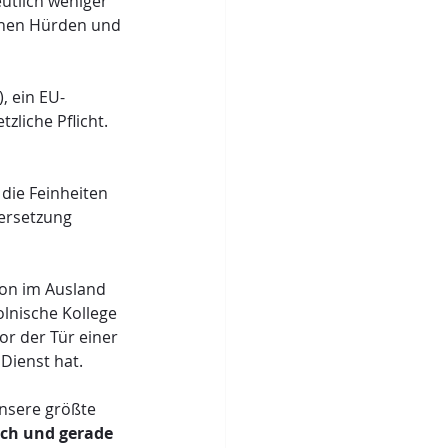
eutlich weniger 
ichen Hürden und 
, ein EU-
liche Pflicht. 
die Feinheiten 
ersetzung 
on im Ausland 
olnische Kollege 
or der Tür einer 
Dienst hat.
nsere größte 
uch und gerade 