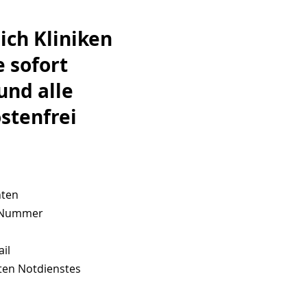
ich Kliniken
 sofort
nd alle
stenfrei
hten
le Nummer
il
sten Notdienstes