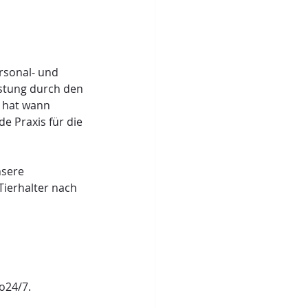
rsonal- und 
astung durch den 
r hat wann 
de Praxis für die 
nsere 
Tierhalter nach 
 
o24/7.