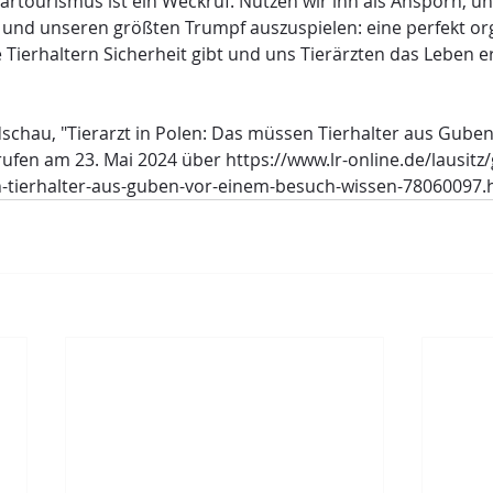
ärtourismus ist ein Weckruf. Nutzen wir ihn als Ansporn, un
 und unseren größten Trumpf auszuspielen: eine perfekt org
 Tierhaltern Sicherheit gibt und uns Tierärzten das Leben er
dschau, "Tierarzt in Polen: Das müssen Tierhalter aus Gube
ufen am 23. Mai 2024 über https://www.lr-online.de/lausitz/
tierhalter-aus-guben-vor-einem-besuch-wissen-78060097.ht