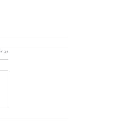
et.
ings
fallbehandlung
eigert? Der Fall Spike
 die Debatte um
kliniken und
sicherungen