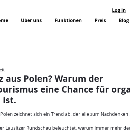
Log in
ome
Über uns
Funktionen
Preis
Blog
eit
z aus Polen? Warum der
ourismus eine Chance für orga
ist.
nen bewertet.
 Polen zeichnet sich ein Trend ab, der alle zum Nachdenken 
t der Lausitzer Rundschau beleuchtet, warum immer mehr de