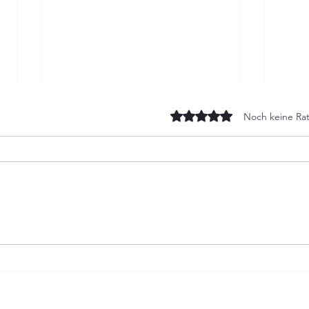
Mit 0 von 5 Sternen bewert
Noch keine Rat
Notdienst am Limit:
Not
Zwischen neuer GOT,
verw
Freizeit und dem
und
Versorgungsauftrag
Tier
Ver