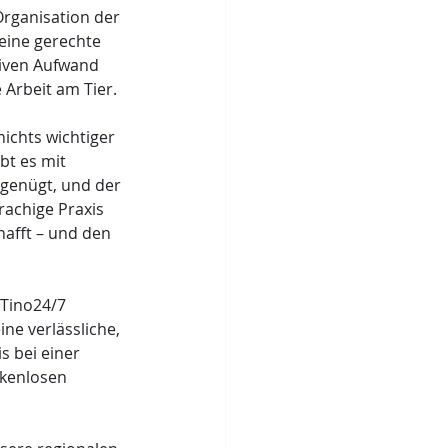
rganisation der 
eine gerechte 
tiven Aufwand 
 Arbeit am Tier.
nichts wichtiger 
bt es mit 
genügt, und der 
achige Praxis 
hafft – und den 
Tino24/7 
ne verlässliche, 
 bei einer 
ckenlosen 