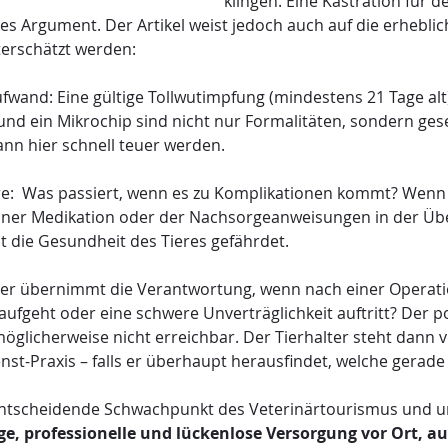
klingen. Eine Kastration für d
rkes Argument. Der Artikel weist jedoch auch auf die erhebl
nterschätzt werden:
fwand: Eine gültige Tollwutimpfung (mindestens 21 Tage alt)
nd ein Mikrochip sind nicht nur Formalitäten, sondern gesetz
nn hier schnell teuer werden.
re:  Was passiert, wenn es zu Komplikationen kommt? Wenn 
einer Medikation oder der Nachsorgeanweisungen in der Üb
st die Gesundheit des Tieres gefährdet.
er übernimmt die Verantwortung, wenn nach einer Operati
aufgeht oder eine schwere Unverträglichkeit auftritt? Der p
möglicherweise nicht erreichbar. Der Tierhalter steht dann v
st-Praxis – falls er überhaupt herausfindet, welche gerade 
 entscheidende Schwachpunkt des Veterinärtourismus und u
ge, professionelle und lückenlose Versorgung vor Ort, a