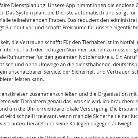
faire Dienstplanung: Unsere App nimmt Ihnen die endlose O
b. Das System plant die Dienste automatisch und sorgt für 
uf alle teilnehmenden Praxen. Das reduziert den administra
t Burnout vor und schafft Freiräume für unsere eigentliche
keit, die Vertrauen schafft: Für den Tierhalter ist im Notfall 
 im Internet nach der richtigen Nummer suchen zu müssen, gi
ale Rufnummer für den gesamten Notdienstkreis. Ein Anruf 
matisch und ohne Umwege an die diensthabende, deutschspr
t ein unschätzbarer Service, der Sicherheit und Vertrauen sc
ieter leisten kann.
dienstkreisen zusammenschließen und die Organisation mit 
ieten wir Tierhaltern genau das, was sie wirklich brauchen: ei
und um die Uhr erreichbare lokale Versorgung. Die Ersparnis
 wird schnell irrelevant, wenn man die Sicherheit einer lü
ertrauten Tierarzt und seine Kollegen dagegen aufwiegt.