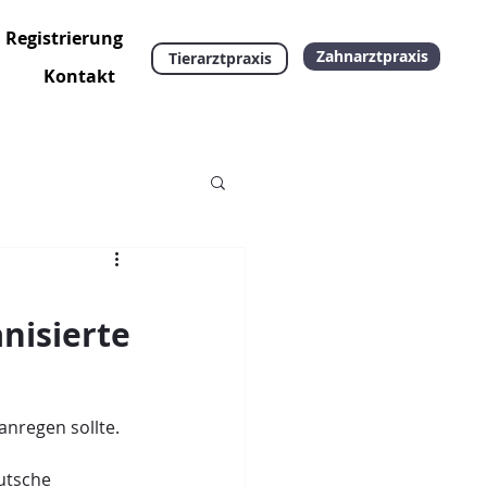
Registrierung
Support
Zahnarztpraxis
Tierarztpraxis
Kontakt
nisierte
anregen sollte. 
utsche 