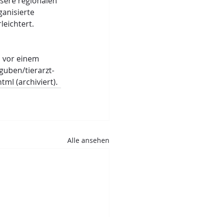
sere regionalen 
anisierte 
leichtert.
n vor einem 
guben/tierarzt-
ml (archiviert).
Alle ansehen