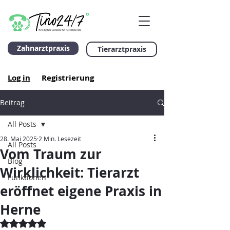
Zahnarztpraxis
Tierarztpraxis
Log in
Registrierung
Beitrag
All Posts
28. Mai 2025
2 Min. Lesezeit
All Posts
Vom Traum zur
Blog
Wirklichkeit: Tierarzt
Funktionen
eröffnet eigene Praxis in
Herne
Mit NaN von 5 Sternen bewertet.