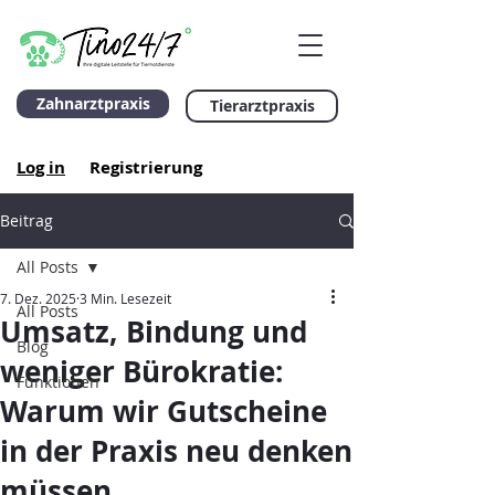
Zahnarztpraxis
Tierarztpraxis
Log in
Registrierung
Beitrag
All Posts
7. Dez. 2025
3 Min. Lesezeit
All Posts
Umsatz, Bindung und
Blog
weniger Bürokratie:
Funktionen
Warum wir Gutscheine
in der Praxis neu denken
müssen