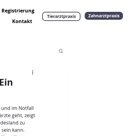
Registrierung
Support
Zahnarztpraxis
Tierarztpraxis
Kontakt
Ein
 und im Notfall 
rzte geht, zeigt 
ndesland zu 
 sein kann. 