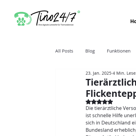
H
All Posts
Blog
Funktionen
23. Jan. 2025
4 Min. Lese
Tierärztlic
Flickentep
Mit NaN von 5 Ster
Die tierärztliche Vers
ist schnelle Hilfe une
sich in Deutschland e
Bundesland erheblich,