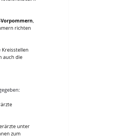
g-Vorpommern
, 
mern richten 
e Kreisstellen 
n auch die 
 gegeben:
ärzte 
erärzte unter 
nnen zum 