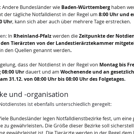
:
 Andere Bundesländer wie 
Baden-Württemberg
 haben wen
 der tägliche Notfalldienst in der Regel um 
8:00 Uhr und 
0 Uhr
, kann sich aber auch über mehrere Tage erstrecken.
en:
 In 
Rheinland-Pfalz
 werden die 
Zeitpunkte der Notdien
 den Tierärzten von der Landestierärztekammer mitgetei
 in den Quellen genannt werden
.
egelung, dass der Notdienst in der Regel von 
Montag bis Fre
 08:00 Uhr
 dauert und am 
Wochenende und an gesetzlich
am 31.12. von 08:00 Uhr bis 08:00 Uhr des Folgetages
.
ke und -organisation
otdienstes ist ebenfalls unterschiedlich geregelt:
Viele Bundesländer legen Notfalldienstbezirke fest, um eine
te zu gewährleisten
. 
Die Größe dieser Bezirke soll sicherstell
ng gewährleistet ist. Die Tierärzte werden in der Regel dem