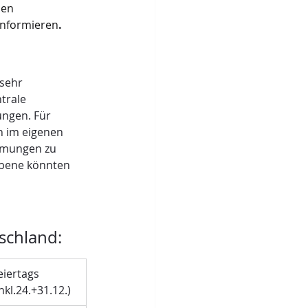
den 
informieren
.
sehr 
trale 
ungen. Für 
n im eigenen 
immungen zu 
ebene könnten 
schland:
eiertags 
inkl.24.+31.12.)