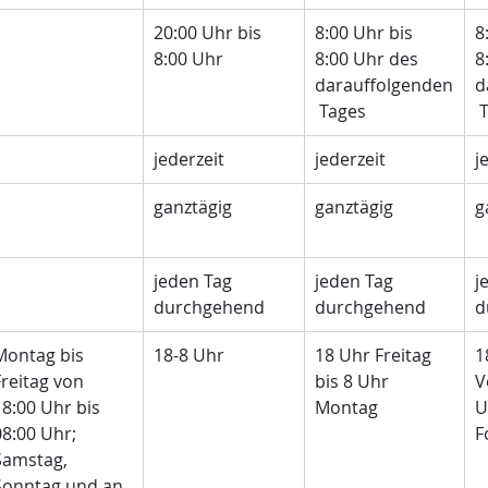
20:00 Uhr bis 
8:00 Uhr bis 
8
8:00 Uhr
8:00 Uhr des 
8
darauffolgenden
d
 Tages
 
jederzeit
jederzeit
j
ganztägig
ganztägig
g
jeden Tag 
jeden Tag 
j
durchgehend
durchgehend
d
Montag bis 
18-8 Uhr
18 Uhr Freitag 
1
Freitag von 
bis 8 Uhr 
V
18:00 Uhr bis 
Montag
U
08:00 Uhr; 
F
Samstag, 
Sonntag und an 