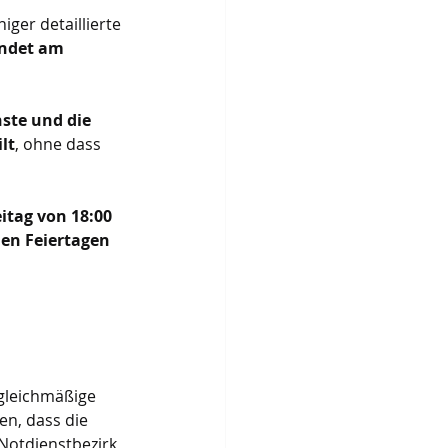
iger detaillierte 
endet am 
ste und die 
lt
, ohne dass 
itag von 18:00 
en Feiertagen 
 gleichmäßige 
en, dass die 
 Notdienstbezirk 