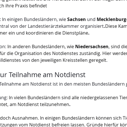
h ihre Praxis befindet
:
 In einigen Bundesländern, wie 
Sachsen
 und 
Mecklenbur
ntral von der Landestierärztekammer organisiert
.
Diese Kam
mer ein und koordinieren die Dienstpläne
.
on:
 In anderen Bundesländern, wie 
Niedersachsen
, sind di
ür die Organisation des Notdienstes zuständig. Hier werde
lldienstes von den jeweiligen Kreisstellen geregelt.
zur Teilnahme am Notdienst
 Teilnahme am Notdienst ist in den meisten Bundesländern
ung:
 In vielen Bundesländern sind alle niedergelassenen Tier
chtet, am Notdienst teilzunehmen
.
jedoch Ausnahmen. In einigen Bundesländern können sich Ti
zungen vom Notdienst befreien lassen. Gründe hierfür kö