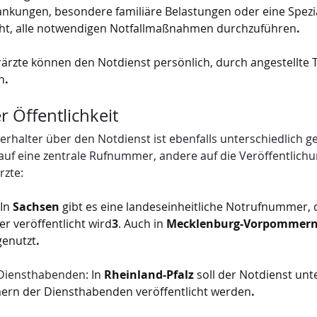
ankungen, besondere familiäre Belastungen oder eine Spezial
ht, alle notwendigen Notfallmaßnahmen durchzuführen
.
erärzte können den Notdienst persönlich, durch angestellte T
n
.
r Öffentlichkeit
erhalter über den Notdienst ist ebenfalls unterschiedlich ger
uf eine zentrale Rufnummer, andere auf die Veröffentlichu
rzte:
 In 
Sachsen
 gibt es eine landeseinheitliche Notrufnummer, 
 veröffentlicht wird
3
. Auch in 
Mecklenburg-Vorpommer
genutzt
.
 Diensthabenden:
 In 
Rheinland-Pfalz
 soll der Notdienst un
n der Diensthabenden veröffentlicht werden
.