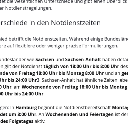
htet die wesentlichen Unterschiede und gibt einen Überblick 
der Notdienstregelungen.
rschiede in den Notdienstzeiten
hied betrifft die Notdienstzeiten. Während einige Bundesländ
re auf flexiblere oder weniger präzise Formulierungen
.
undesländer wie 
Sachsen
 und 
Sachsen-Anhalt
 haben detail
n gilt der Notdienst 
täglich von 18:00 Uhr bis 8:00 Uhr
 des
de von Freitag 18:00 Uhr bis Montag 8:00 Uhr
 und an 
ge
Uhr bis 24:00 Uhr
3
. Sachsen-Anhalt hat ähnliche Zeiten, eben
00 Uhr
, am 
Wochenende von Freitag 18:00 Uhr bis Montag 
00 Uhr bis 24:00 Uhr
.
gen:
 In 
Hamburg
 beginnt die Notdienstbereitschaft 
Montag
det um 8:00 Uhr
. An 
Wochenenden und Feiertagen
 ist de
 des Folgetages
 aktiv.