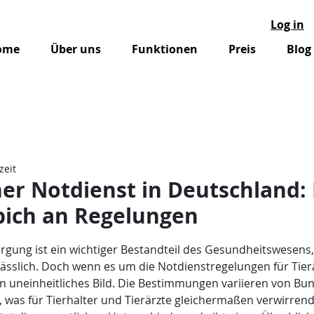
Log in
ome
Über uns
Funktionen
Preis
Blog
zeit
her Notdienst in Deutschland: 
pich an Regelungen
nen bewertet.
orgung ist ein wichtiger Bestandteil des Gesundheitswesens,
rlässlich. Doch wenn es um die Notdienstregelungen für Tierä
in uneinheitliches Bild. Die Bestimmungen variieren von Bu
 was für Tierhalter und Tierärzte gleichermaßen verwirrend