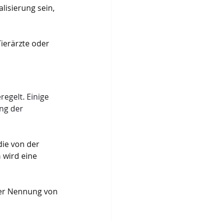
isierung sein, 
ierärzte oder 
egelt. Einige 
ng der 
die von der 
n
 wird eine 
ter Nennung von 