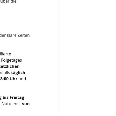
über die 
er klare Zeiten 
lierte 
 Folgetages 
setzlichen 
falls 
täglich 
8:00 Uhr
 und 
 bis Freitag 
r Notdienst 
von 