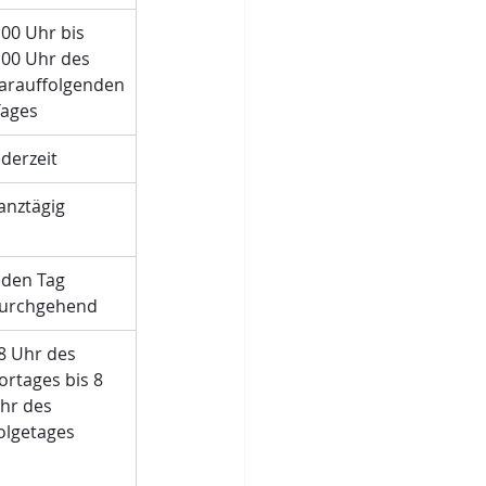
:00 Uhr bis 
:00 Uhr des 
arauffolgenden
Tages
ederzeit
anztägig
eden Tag 
urchgehend
8 Uhr des 
ortages bis 8 
hr des 
olgetages