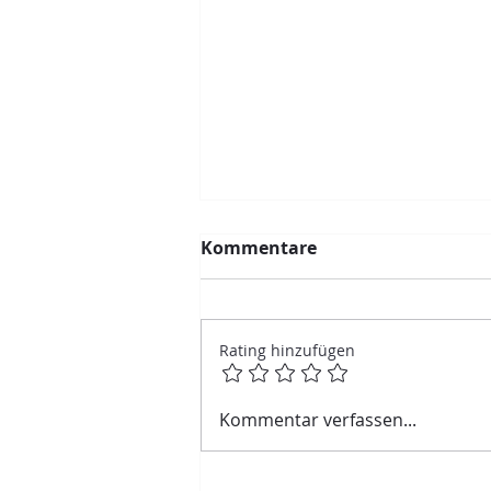
Kommentare
Rating hinzufügen
Umsatz, Bindung und
Kommentar verfassen...
weniger Bürokratie:
Warum wir Gutscheine in