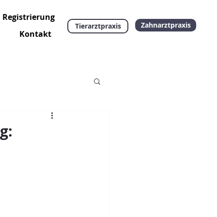
Registrierung
Support
Zahnarztpraxis
Tierarztpraxis
Kontakt
g: