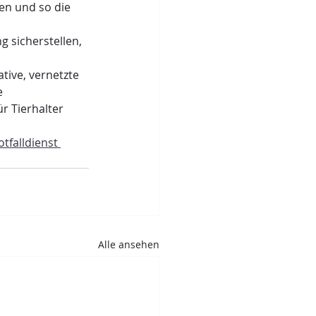
en und so die 
 sicherstellen, 
tive, vernetzte 
e 
r Tierhalter 
otfalldienst 
Alle ansehen