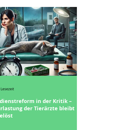
 Lesezeit
dienstreform in der Kritik –
rlastung der Tierärzte bleibt
elöst