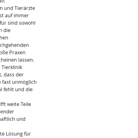
ft 
n und Tierärzte 
nst auf immer 
für sind sowohl 
 die 
hen 
rchgehenden 
roße Praxen 
heinen lassen. 
Tierklinik 
, dass der 
e fast unmöglich 
 fehlt und die 
ft weite Teile 
gender 
aftlich und 
nte Lösung für 