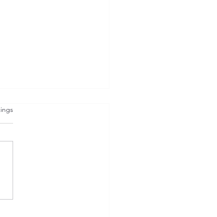
et.
ings
urrenz aus Polen?
um der
rinärtourismus eine