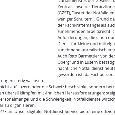
Notfalldienstes der Gesellscha
Zentralschweizer Tierärztinne
(GZST), "lastet der Notfalldie
weniger Schultern". Grund da
der Fachkräftemangel als auch
zunehmenden arbeitsrechtlic
Anforderungen, die einen du
Dienst für kleine und mittelg
zunehmend unrealistisch ersc
Auch Reto Barmettler von der 
Obergrund in Luzern bestätigt
nächtliche Notfalldienst heut
geworden ist, da Fachpersonal
stungen stetig wachsen.
nicht auf Luzern oder die Schweiz beschränkt, sondern betrif
en überall kämpfen mit ähnlichen Herausforderungen: stei
ersonalmangel und die Schwierigkeit, Notfalldienste wirtsch
ar zu organisieren.
4/7 an. Unser digitaler Notdienst-Service bietet eine effizie