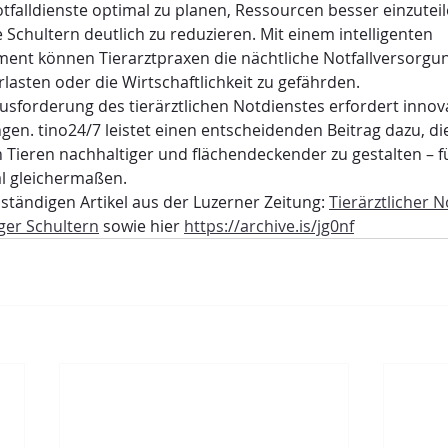
tfalldienste optimal zu planen, Ressourcen besser einzuteil
 Schultern deutlich zu reduzieren. Mit einem intelligenten 
nt können Tierarztpraxen die nächtliche Notfallversorgung
lasten oder die Wirtschaftlichkeit zu gefährden.
sforderung des tierärztlichen Notdienstes erfordert innova
gen. tino24/7 leistet einen entscheidenden Beitrag dazu, di
 Tieren nachhaltiger und flächendeckender zu gestalten – fü
l gleichermaßen.
lständigen Artikel aus der Luzerner Zeitung: 
Tierärztlicher N
ger Schultern
 sowie hier 
https://archive.is/jg0nf