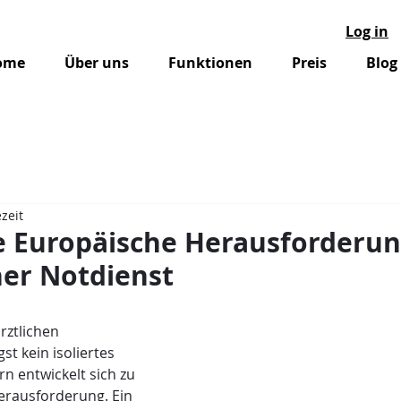
Log in
ome
Über uns
Funktionen
Preis
Blog
zeit
e Europäische Herausforderun
her Notdienst
nen bewertet.
rztlichen 
gst kein isoliertes 
 entwickelt sich zu 
erausforderung. Ein 