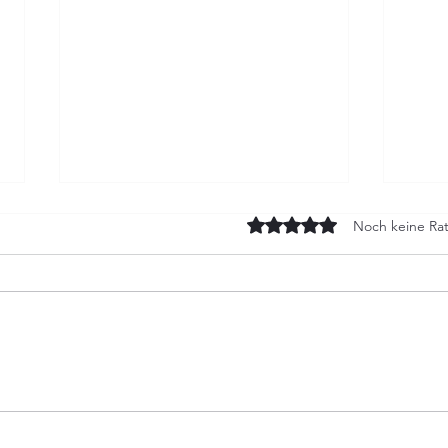
Mit 0 von 5 Sternen bewert
Noch keine Rat
Notdienst am Limit:
Konk
Zwischen neuer GOT,
War
Freizeit und dem
Vete