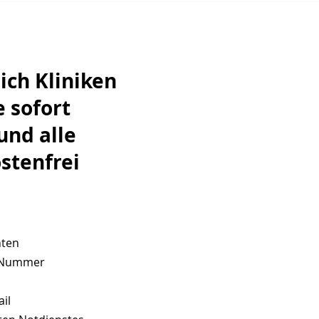
Versorgungsauftrag
Chan
Notd
ich Kliniken
 sofort
nd alle
stenfrei
hten
le Nummer
il