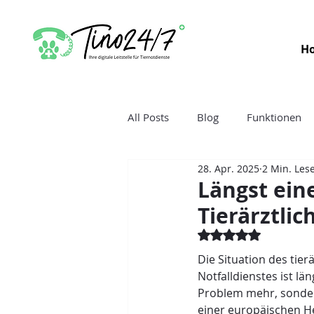
H
All Posts
Blog
Funktionen
28. Apr. 2025
2 Min. Lese
Längst ein
Tierärztlic
Mit NaN von 5 Ster
Die Situation des tierä
Notfalldienstes ist län
Problem mehr, sondern
einer europäischen H