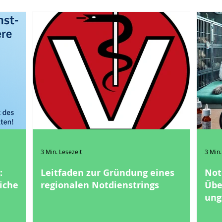
3 Min. Lesezeit
3 Min.
:
Leitfaden zur Gründung eines
Not
liche
regionalen Notdienstrings
Übe
ung