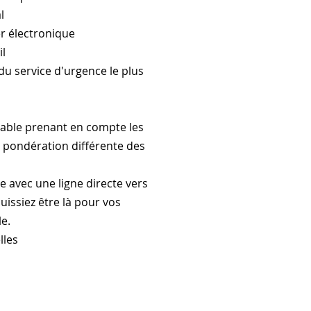
l
er électronique
il
du service d'urgence le plus
itable prenant en compte les
 la pondération différente des
 avec une ligne directe vers
uissiez être là pour vos
le.
lles