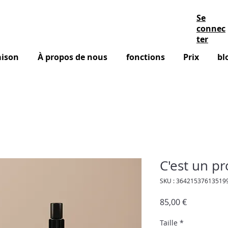
Se
connec
ter
ison
À propos de nous
fonctions
Prix
bl
C'est un pr
SKU : 36421537613519
Prix
85,00 €
Taille
*