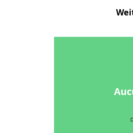
Wei
Auc
D