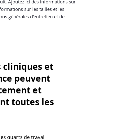
it. Ajoutez ici des informations sur 
politiques d’expéditi
rmations sur les tailles et les 
et constituent un b
de vos clients.
ons générales d'entretien et de 
 cliniques et
ence peuvent
atement et
nt toutes les
es quarts de travail