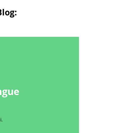
log:
ngue
i.