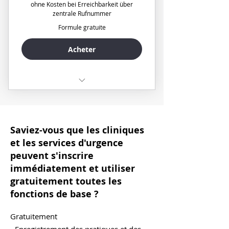
ohne Kosten bei Erreichbarkeit über
❌ Unbegrenzte Anzahl an Nutzern
zentrale Rufnummer
Formule gratuite
✅ Tauschanfragen
Acheter
✅ Dienstplanung automatisch
nach Punkten oder Stunden
✅ Automatische Information über
✅erleichterte Planung der Dienste
Änderungen im Plan an Nutzer
✅Erreichbarkeit über zentrale
✅ Voll flexible Notdienstzeiten
Saviez-vous que les cliniques
Rufnummer durch Eingabe PLZ
nach Länge und Tag
et les services d'urgence
✅Dienste sichtbar auf automatisch
✅ Individuelles Punktesystem für
peuvent s'inscrire
erstellter Internetseite
geleistete Dienste
immédiatement et utiliser
gratuitement toutes les
✅Benachrichtigung über
✅ Automatischer Anruf bei
fonctions de base ?
kommende Dienste
Dienstbeginn und Emailerinnerug
✅Weiterleitung an dt.
Gratuitement
❌ WhatsApp Integration (in
Festnetz-/Handynummern inkl.
Vorbereitung)