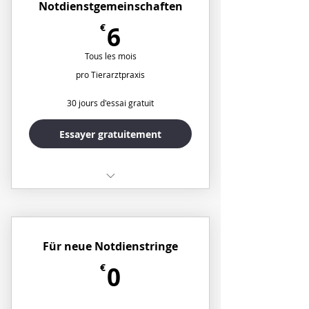
Notdienstgemeinschaften
6€
€
6
Tous les mois
pro Tierarztpraxis
30 jours d'essai gratuit
Essayer gratuitement
✅ Zentrale Festnetzrufnummer
(optional 0900/0180/01579)
✅ Kostenfreie Weiterleitung an
Für neue Notdienstringe
deutsche Handy
0€
€
0
✅ Bis zu 50 Praxen als Nutzer zur
Weiterleitung