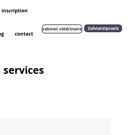
inscription
Soutien
Zahnarztpraxis
cabinet vétérinaire
og
contact
s services