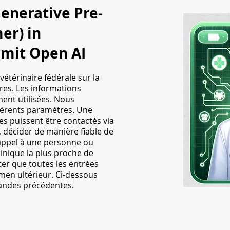
Generative Pre-
mer)
in
mit Open AI
étérinaire fédérale sur la
ires. Les informations
ent utilisées.
Nous
férents paramètres. Une
ues puissent être contactés via
 décider de manière fiable de
l'appel à une personne ou
inique la plus proche de
ter que toutes les entrées
men ultérieur. Ci-dessous
andes précédentes.