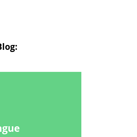
log:
ngue