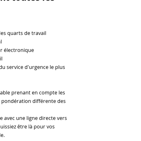
es quarts de travail
l
er électronique
il
du service d'urgence le plus
itable prenant en compte les
 la pondération différente des
 avec une ligne directe vers
uissiez être là pour vos
le.