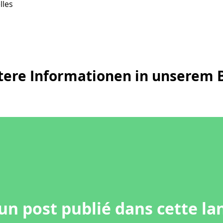
lles
tere Informationen in unserem B
un post publié dans cette la