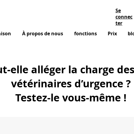
Se
connec
ter
ison
À propos de nous
fonctions
Prix
bl
ut-elle alléger la charge de
vétérinaires d’urgence ?
Testez-le vous-même !