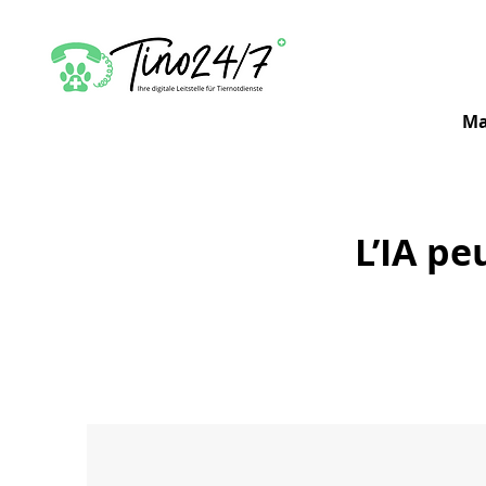
Ma
L’IA pe