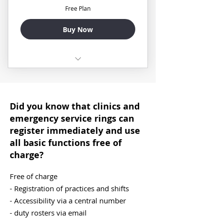
Free Plan
✅ Tauschanfragen
Buy Now
✅ Dienstplanung automatisch
nach Punkten oder Stunden
✅ Automatische Information über
✅erleichterte Planung der Dienste
Änderungen im Plan an Nutzer
✅Erreichbarkeit über zentrale
✅ Voll flexible Notdienstzeiten
Did you know that clinics and
Rufnummer durch Eingabe PLZ
nach Länge und Tag
emergency service rings can
✅Dienste sichtbar auf automatisch
✅ Individuelles Punktesystem für
register immediately and use
erstellter Internetseite
geleistete Dienste
all basic functions free of
charge?
✅Benachrichtigung über
✅ Automatischer Anruf bei
kommende Dienste
Dienstbeginn und Emailerinnerug
Free of charge
✅Weiterleitung an dt.
- Registration of practices and shifts
❌ WhatsApp Integration (in
Festnetz-/Handynummern inkl.
- Accessibility via a central number
Vorbereitung)
- duty rosters via email