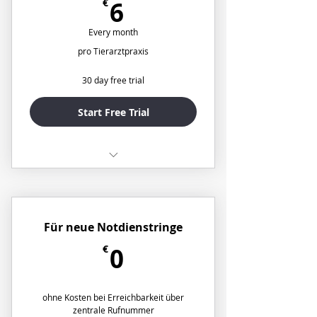
6€
€
6
Every month
pro Tierarztpraxis
30 day free trial
Start Free Trial
✅ Zentrale Festnetzrufnummer
(optional 0900/0180/01579)
✅ Kostenfreie Weiterleitung an
Für neue Notdienstringe
deutsche Handy
0€
€
0
✅ Bis zu 50 Praxen als Nutzer zur
Weiterleitung
ohne Kosten bei Erreichbarkeit über
❌ Unbegrenzte Anzahl an Nutzern
zentrale Rufnummer