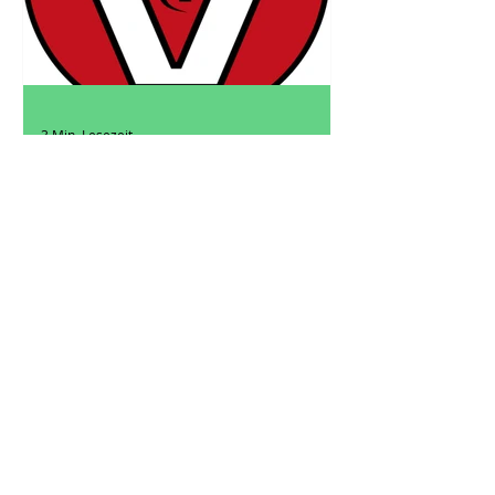
3 Min. Lesezeit
Leitfaden zur Gründung eines
regionalen Notdienstrings